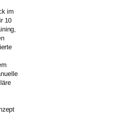
ck im
r 10
ining,
en
ierte
rem
nuelle
läre
nzept