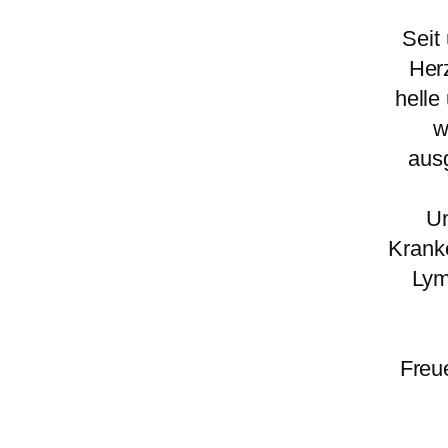
Seit
Her
helle
w
ausg
Un
Krank
Lym
Freu